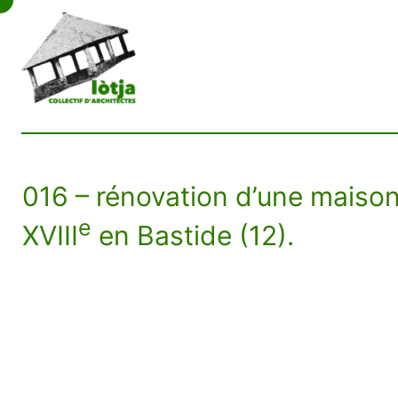
Aller
au
contenu
016 – rénovation d’une maiso
e
XVIII
en Bastide (12).