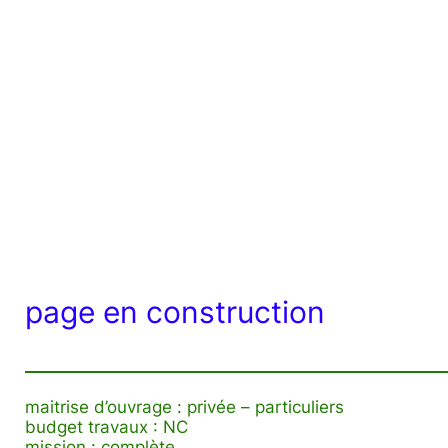
page en construction
maitrise d’ouvrage : privée – particuliers
budget travaux : NC
mission : complète